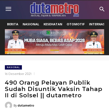
BERITA
NASIONAL
KESEHATAN
OTOMOTIF
INTERNASIO
NASIONAL
16 Desember 2021
490 Orang Pelayan Publik
Sudah Disuntik Vaksin Tahap
II di Solsel || dutametro
By
dutametro