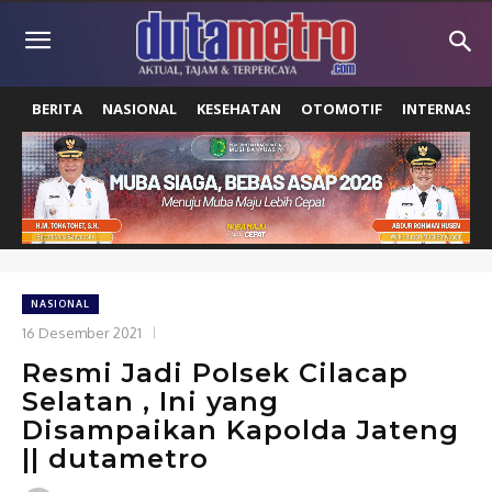
BERITA
NASIONAL
KESEHATAN
OTOMOTIF
INTERNASIO
NASIONAL
16 Desember 2021
Resmi Jadi Polsek Cilacap
Selatan , Ini yang
Disampaikan Kapolda Jateng
|| dutametro