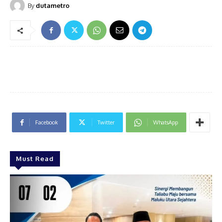
By
dutametro
Facebook
Twitter
WhatsApp
Must Read