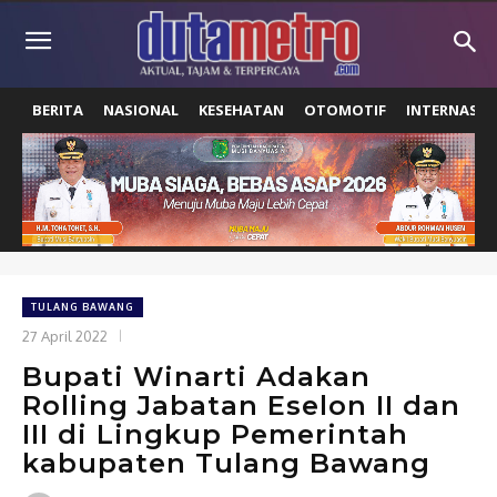
BERITA
NASIONAL
KESEHATAN
OTOMOTIF
INTERNASIO
TULANG BAWANG
27 April 2022
Bupati Winarti Adakan
Rolling Jabatan Eselon II dan
III di Lingkup Pemerintah
kabupaten Tulang Bawang