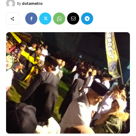
By
dutametro