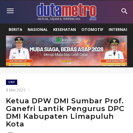
BERITA
NASIONAL
KESEHATAN
OTOMOTIF
INTERNASIO
UNP
8 Mei 2025
Ketua DPW DMI Sumbar Prof.
Ganefri Lantik Pengurus DPC
DMI Kabupaten Limapuluh
Kota