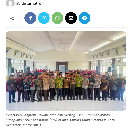
By
dutametro
Pelantikan Pengurus Dewan Pimpinan Cabang (DPC) DMI Kabupaten
Limapuluh Kota pada Kamis (8/5) di Aula Kantor Bupati Limapuluh Kota,
Sarilamak. (Foto: Hms)