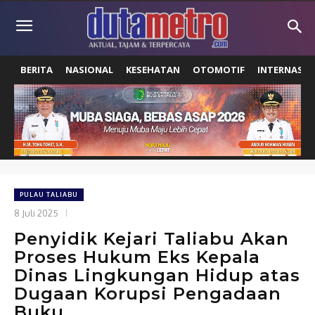
BERITA
NASIONAL
KESEHATAN
OTOMOTIF
INTERNASIO
PULAU TALIABU
8 Juli 2025
Penyidik Kejari Taliabu Akan
Proses Hukum Eks Kepala
Dinas Lingkungan Hidup atas
Dugaan Korupsi Pengadaan
Buku