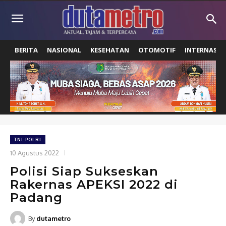
BERITA
NASIONAL
KESEHATAN
OTOMOTIF
INTERNASIO
TNI-POLRI
10 Agustus 2022
Polisi Siap Sukseskan
Rakernas APEKSI 2022 di
Padang
By
dutametro