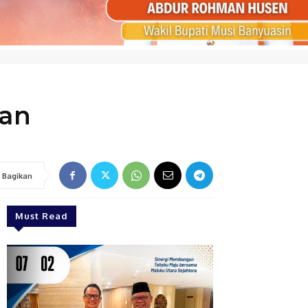
dan
Bagikan
Must Read