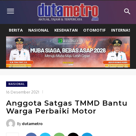
BERITA
NASIONAL
KESEHATAN
OTOMOTIF
INTERNASIO
NASIONAL
16 Desember 2021
Anggota Satgas TMMD Bantu
Warga Perbaiki Motor
By
dutametro