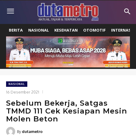
BERITA
NASIONAL
KESEHATAN
OTOMOTIF
INTERNASIO
NASIONAL
16 Desember 2021
Sebelum Bekerja, Satgas
TMMD 111 Cek Kesiapan Mesin
Molen Beton
By
dutametro