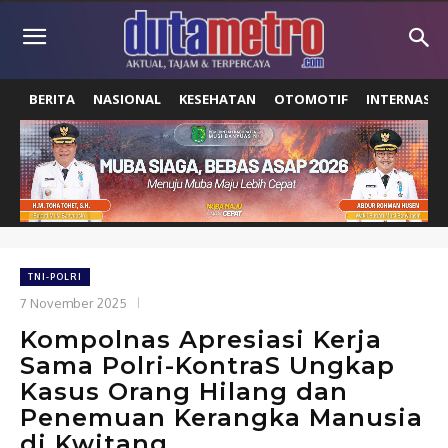
BERITA
NASIONAL
KESEHATAN
OTOMOTIF
INTERNASIO
TNI-POLRI
7 November 2025
Kompolnas Apresiasi Kerja
Sama Polri-KontraS Ungkap
Kasus Orang Hilang dan
Penemuan Kerangka Manusia
di Kwitang