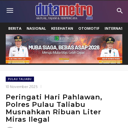
BERITA
NASIONAL
KESEHATAN
OTOMOTIF
INTERNASIO
PULAU TALIABU
10 November 2025
Peringati Hari Pahlawan,
Polres Pulau Taliabu
Musnahkan Ribuan Liter
Miras Ilegal