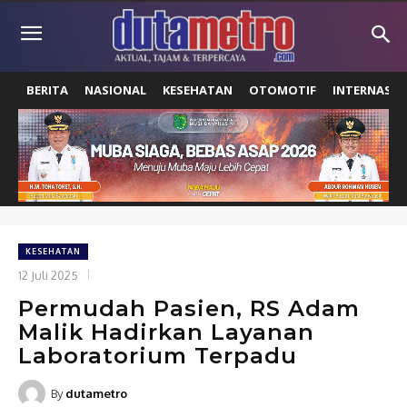
BERITA
NASIONAL
KESEHATAN
OTOMOTIF
INTERNASIO
KESEHATAN
12 Juli 2025
Permudah Pasien, RS Adam
Malik Hadirkan Layanan
Laboratorium Terpadu
By
dutametro