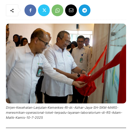
Dirjen-Kesehatan-Lanjutan-Kemenkes-RI-dr.-Azhar-Jaya-SH-SKM-MARS-
meresmikan-operasional-loket-terpadu-layanan-laboratorium-di-RS-Adam-
Malik-Kamis-10-7-2025