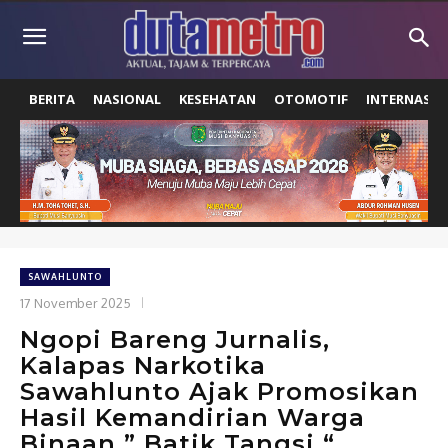
BERITA
NASIONAL
KESEHATAN
OTOMOTIF
INTERNASIO
SAWAHLUNTO
17 November 2025
Ngopi Bareng Jurnalis,
Kalapas Narkotika
Sawahlunto Ajak Promosikan
Hasil Kemandirian Warga
Binaan ” Batik Tangsi “