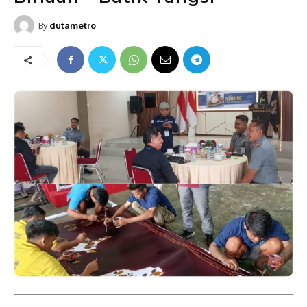
By
dutametro