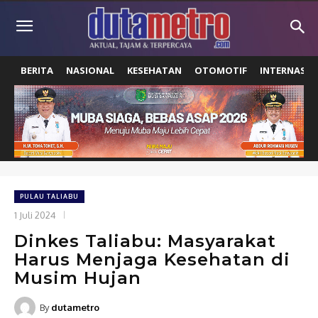
BERITA
NASIONAL
KESEHATAN
OTOMOTIF
INTERNASIO
PULAU TALIABU
1 Juli 2024
Dinkes Taliabu: Masyarakat
Harus Menjaga Kesehatan di
Musim Hujan
By
dutametro