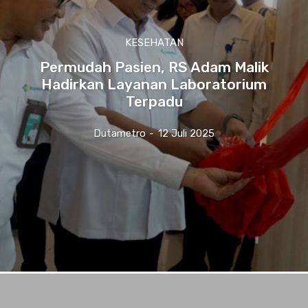
KESEHATAN
Permudah Pasien, RS Adam Malik
Hadirkan Layanan Laboratorium
Terpadu
Dutametro
-
12 Juli 2025