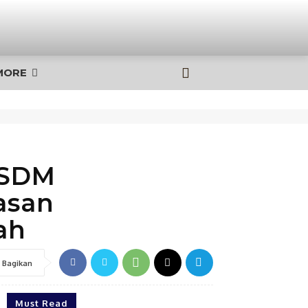
MORE
ESDM
asan
ah
Bagikan
Must Read