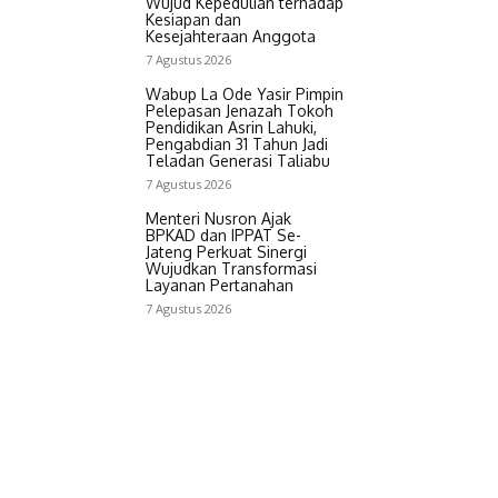
Wujud Kepedulian terhadap
Kesiapan dan
Kesejahteraan Anggota
7 Agustus 2026
Wabup La Ode Yasir Pimpin
Pelepasan Jenazah Tokoh
Pendidikan Asrin Lahuki,
Pengabdian 31 Tahun Jadi
Teladan Generasi Taliabu
7 Agustus 2026
Menteri Nusron Ajak
BPKAD dan IPPAT Se-
Jateng Perkuat Sinergi
Wujudkan Transformasi
Layanan Pertanahan
7 Agustus 2026