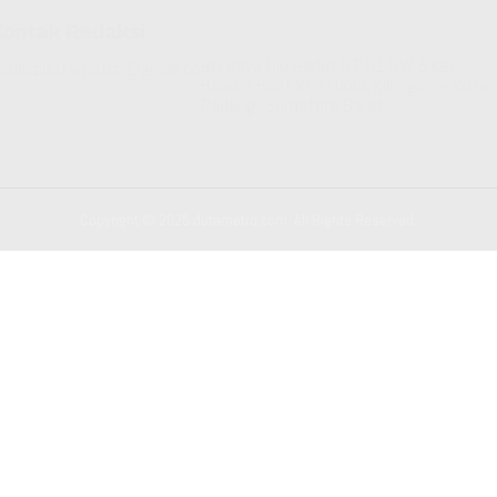
Kontak Redaksi
Kantor Redaksi
Jln Raya Ulu Gadut RT 01 RW 6 Kel
edaksidutametro@gmail.com
Bandar Buat Kec Lubuk Kilangan – Kota
Padang -Sumatera Barat
Copyright © 2025 dutametro.com. All Rights Reserved.