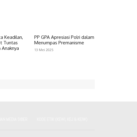
a Keadilan,
PP GPA Apresiasi Polri dalam
ut Tuntas
Menumpas Premanisme
n Anaknya
13 Mei 2025
AN MEDIA SIBER
KODE ETIK (KEWI, KEJ & KEIW)