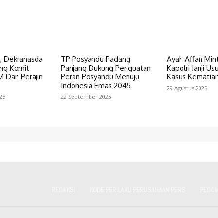
s, Dekranasda
TP Posyandu Padang
Ayah Affan Mint
ng Komit
Panjang Dukung Penguatan
Kapolri Janji Us
 Dan Perajin
Peran Posyandu Menuju
Kasus Kematia
Indonesia Emas 2045
29 Agustus 2025
25
22 September 2025
REDAKSI
KODE PERILAKU PERUSAHAAN PERS
PEDOM