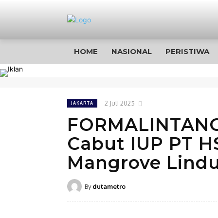
HOME
NASIONAL
PERISTIWA
2 Juli 2025
JAKARTA
FORMALINTANG
Cabut IUP PT H
Mangrove Lindu
By
dutametro