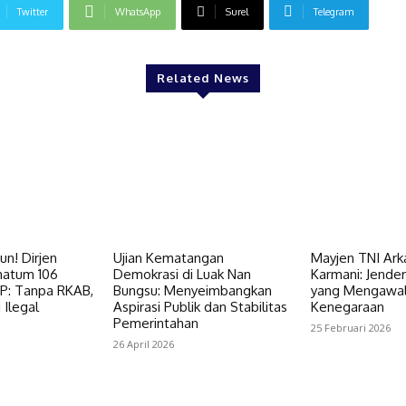
Twitter
WhatsApp
Surel
Telegram
Related News
n! Dirjen
Ujian Kematangan
Mayjen TNI Ark
matum 106
Demokrasi di Luak Nan
Karmani: Jender
P: Tanpa RKAB,
Bungsu: Menyeimbangkan
yang Mengawal
Ilegal
Aspirasi Publik dan Stabilitas
Kenegaraan
Pemerintahan
25 Februari 2026
26 April 2026